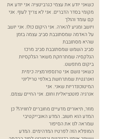
כשאני יודע את עצמי כגרביטציה אני יודע את 
מקומי בסדר הדברים. אני לא צריך לעוף. אני 
קם עומד והולך
ויושב ומגיע להארה. אני היקום כולו. אני יושב 
על האדמה שמסתובבת סביב עצמה בזמן 
שהיא מסתובבת
סביב השמש שמסתובבת סביב מרכז 
הגלקסיה שמתרחקת משאר הגלקסיות 
ביקום מתפשט.
כשאני נושם אני טרנספורמציה כימית 
ואנרגטית שמתרחשת באלפי טריליוני 
המיטוכונדריות שאני. אני
אנרגיה פוטנציאלית וחום. אני החיים עצמם.
מוזר, תיאורים מדעיים מחוברים לחוויה!? כן 
המדע הוא חשוב. המדע האובייקטיבי 
שמראה לנו את הסיפור
המופלא הזה לפרטיו המדהימים. המדע 
ששוזר אותנו בדייקנות ובפירוט לתוך הרקמה 