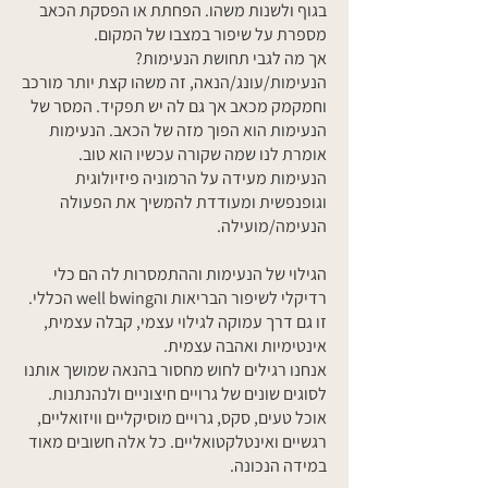
בגוף ולשנות משהו. הפחתת או הפסקת הכאב
מספרת על שיפור במצבו של המקום.
אך מה לגבי תחושת הנעימות?
הנעימות/עונג/הנאה, זה משהו קצת יותר מורכב
וחמקמק מכאב אך גם לה יש תפקיד. המסר של
הנעימות הוא הפוך מזה של הכאב. הנעימות
אומרת לנו שמה שקורה עכשיו הוא טוב.
הנעימות מעידה על הרמוניה פיזיולוגית
וגופנפשית ומעודדת להמשיך את הפעולה
הנעימה/מועילה.
הגילוי של הנעימות וההתמסרות לה הם כלי
רדיקלי לשיפור הבריאות והwell bwing הכללי.
זו גם דרך עמוקה לגילוי עצמי, קבלה עצמית,
אינטימיות ואהבה עצמית.
אנחנו רגילים לחוש מחסור בהנאה שמושך אותנו
לסוגים שונים של גרויים חיצוניים ולנהנתנות.
אוכל טעים, סקס, גרויים מוסיקליים וויזואליים,
רגשיים ואינטלקטואליים. כל אלה חשובים מאוד
במידה הנכונה.