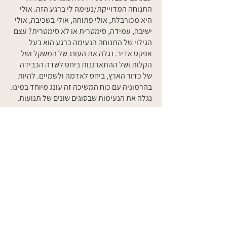
התנוחה המדוייקת/נעימה לי ברגע הזה. אולי
היא מכורבלת, אולי פתוחה, אולי בשכיבה, אולי
ישיבה, עמידה, סימטרית או לא סימטרית? עצם
הגילוי של התנוחה הנעימה כרגע הוא בעל
אפקט אדיר. נגלה את העונג של המשקל ושל
הקלות ושל ההתארגנות ביחס לשדה הכבידה
של כדור הארץ, ביחס לאדמה ולשמיים. להיות
בהרמוניה עם כוח המשיכה זה עונג מיוחד במינו.
נגלה את הנעימות שבסוגים שונים של תנועות.
לאחר זמן מסויים של היכרות עם הרובדים
השונים בהם אפשר להקשיב לעונג בגוף התהליך
הופך לטבעי ודורש פחות ופחות הנחייה חיצונית.
מתגלות שכבות ורמות שונות של נעימות:
גופנית, רגשית, רוחנית.
העונג והשמחה והבריאות הן מצב טבעי של
החיים.
אנקדוטה אישית