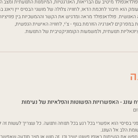
פולדאנפולד מיטיב עם הבריאות, האנרגטיות, המיומנות התנועתית ומצב הר
עומק הוא חיבור לחכמת הדאו, לחוויה צלולה של מושגי הבסיס יין ויאנג ב
ה האנושית. פולדאנפולד מראה ומדגיש את הקשר וההמשכיות בין פוזיציות
 במפרקים לאנרגיה הזורמת בגוף - צ'י, לחוויה האישית הנפשית,
יונאליות תנועתית, ולמשמעות הקומוניקטיבית של התנועות.
ה
ח עונג - האפשרויות הפשוטות והפלאיות של נעימות
ום
ופני בסיסי הוא אפשרי בכל רגע בכל תנוחה ותנועה. כל שצריך לעשות זה לכ
מת הלב אל העונג.
חפש את הנעימות באופן פשוט ישיר וכן. זה חוש או מצב תודעה שאפשר