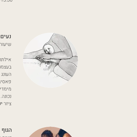
12:30-13:30 - קונטקט ו/או א
נעים 
שיעור שבועי | 
אילתור
בעצמנו
העונג 
פאסיבי
מימדי 
נכונה.
ציור
יע
הגוף 