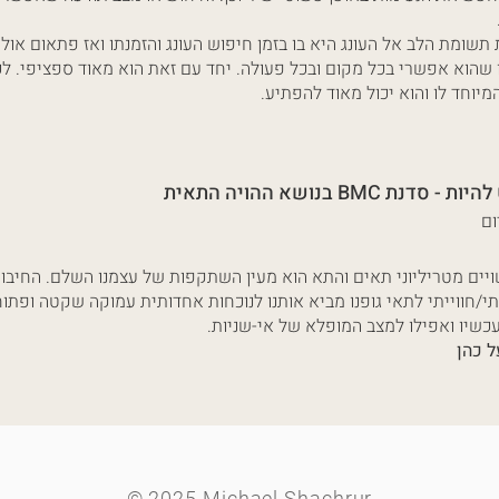
 תשומת הלב אל העונג היא בו בזמן חיפוש העונג והזמנתו ואז פתאום אולי
שהוא אפשרי בכל מקום ובכל פעולה. יחד עם זאת הוא מאוד ספציפי. לכ
המיוחד לו והוא יכול מאוד להפתיע.
- סדנת BMC בנושא ההויה התאית
ום
ויים מטריליוני תאים והתא הוא מעין השתקפות של עצמנו השלם. החיבור
י/חווייתי לתאי גופנו מביא אותנו לנוכחות אחדותית עמוקה שקטה ופתו
עכשיו ואפילו למצב המופלא של אי-שניות.
ל כהן
© 2025 Michael Shachrur