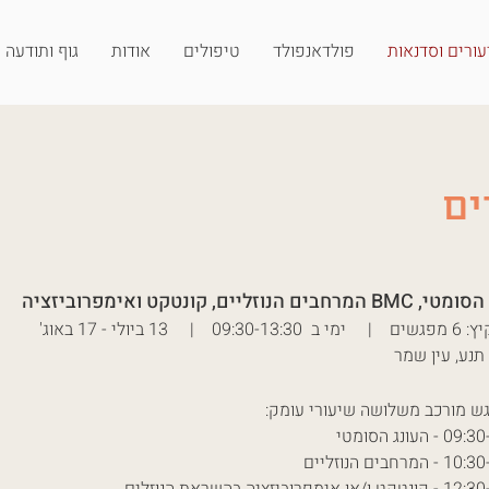
ורים וסדנאות
פולדאנפולד
טיפולים
אודות
גוף ותודעה
ים
חבים הנוזליים, קונטקט ואימפרוביזציה
 | 13 ביולי - 17 באוג'
תנע, עין שמר
ש מורכב משלושה שיעורי עומק:
 העונג הסומטי
מרחבים הנוזליים