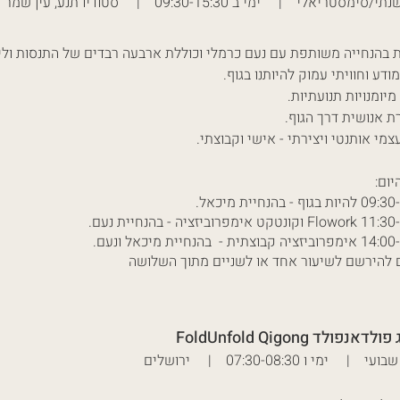
ימסטריאלי | ימי ב 09:30-15:30 | סטודיו תנע, עין שמר
 בהנחייה משותפת עם נעם כרמלי ו
כוללת ארבעה רבדים של התנסות ולימ
מודע וחוויתי עמוק להיותנו בגוף.
 מיומנויות תנועתיות.
ת אנושית דרך הגוף.
עצמי אותנטי ויצירתי - אישי וקבוצתי.
יום:
גוף - בהנחיית מיכאל.
ט אימפרוביזציה - בהנחיית נעם.
בוצתית - בהנחיית מיכאל ונעם.
ם להירשם לשיעור אחד או לשניים מתוך השלושה
דאנפולד FoldUnfold Qigong
 | ימי ו 07:30-08:30 | ירושלים