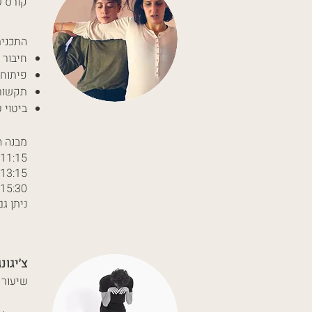
קורס שנתי/ס
התכנית
חיבור 
פיתוח
תקשור
ביטוי 
מבנה ה
09:30-11:15 להיות ב
11:30-13:15 Flowork וקונטק
14:00-15:30 אימפרוביזציה ק
ניתן ג
צ׳יגונג פול
שיעור שבועי