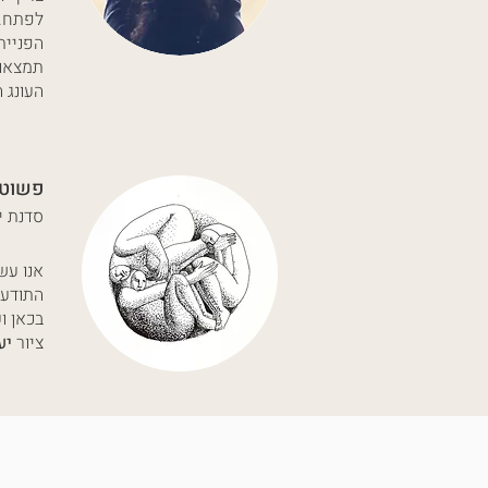
לפתח.
הפניית
תמצאו 
העונג 
פשוט להיות 
סדנת י
אנו עש
התודעת
בכאן ו
ציור
יע