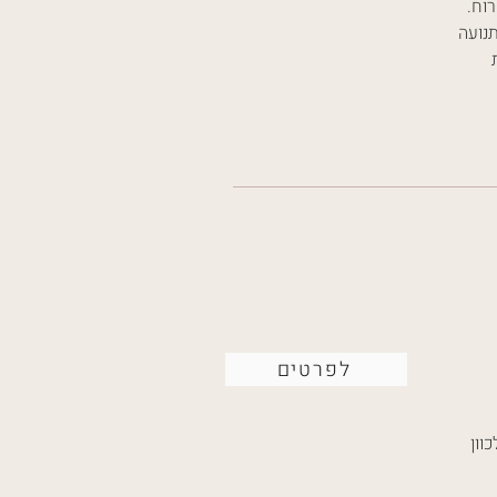
וח.
תנועה
לפרטים
וון