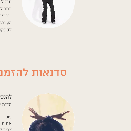
תרגול 
יותר ל
ובהווי
העצמות
לפונקצ
סדנאות להזמנ
להנכי
סדנת י
עונג ג
את תשו
צריך ל